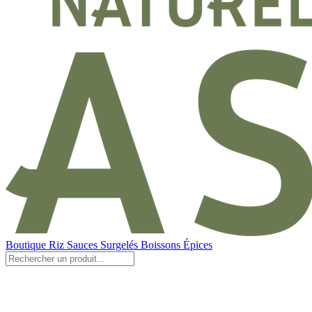
Boutique
Riz
Sauces
Surgelés
Boissons
Épices