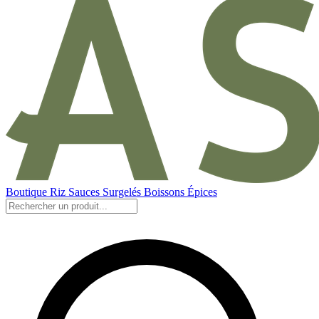
Boutique
Riz
Sauces
Surgelés
Boissons
Épices