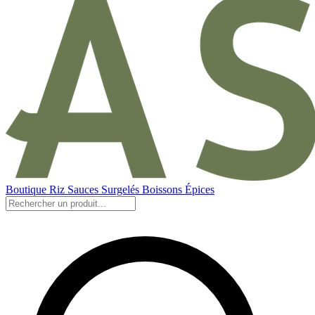
Boutique
Riz
Sauces
Surgelés
Boissons
Épices