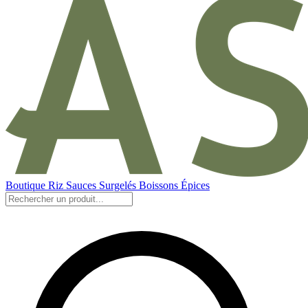
Boutique
Riz
Sauces
Surgelés
Boissons
Épices