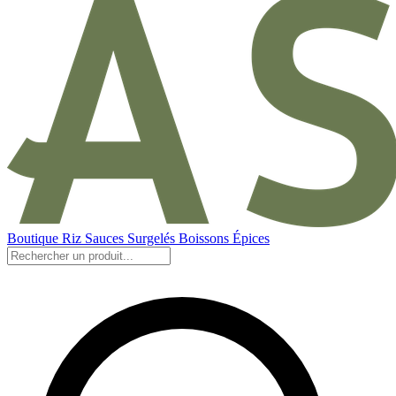
Boutique
Riz
Sauces
Surgelés
Boissons
Épices