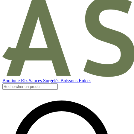
Boutique
Riz
Sauces
Surgelés
Boissons
Épices