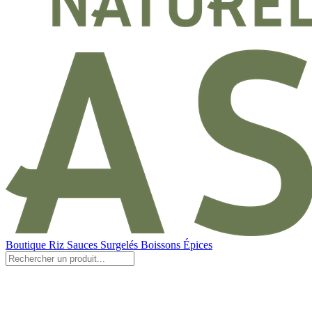
Boutique
Riz
Sauces
Surgelés
Boissons
Épices