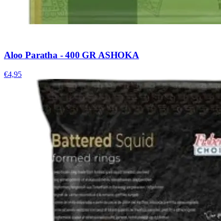
Aloo Paratha - 400 GR ASHOKA
€4,95