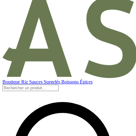
Boutique
Riz
Sauces
Surgelés
Boissons
Épices