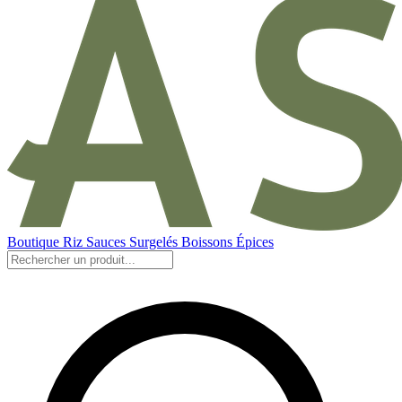
Boutique
Riz
Sauces
Surgelés
Boissons
Épices