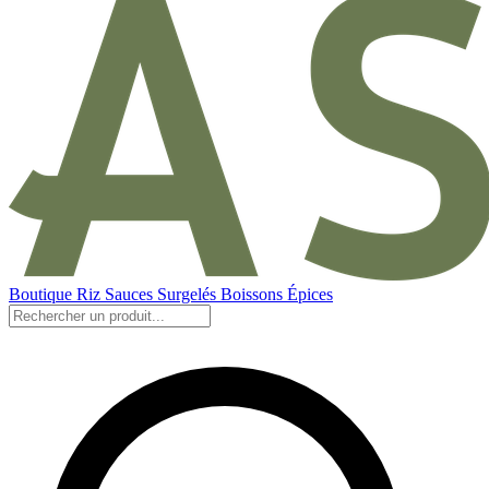
Boutique
Riz
Sauces
Surgelés
Boissons
Épices