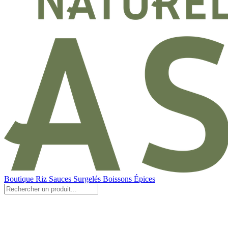
Boutique
Riz
Sauces
Surgelés
Boissons
Épices