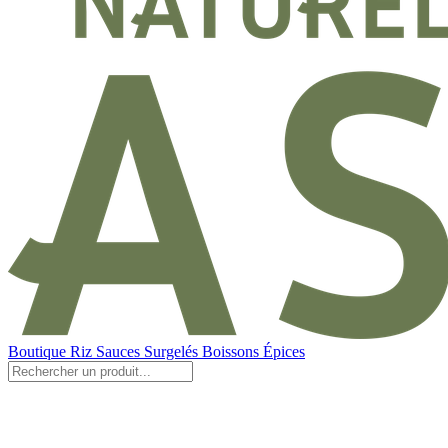
Boutique
Riz
Sauces
Surgelés
Boissons
Épices