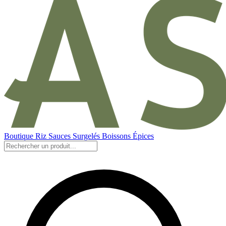
Boutique
Riz
Sauces
Surgelés
Boissons
Épices