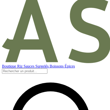
Boutique
Riz
Sauces
Surgelés
Boissons
Épices