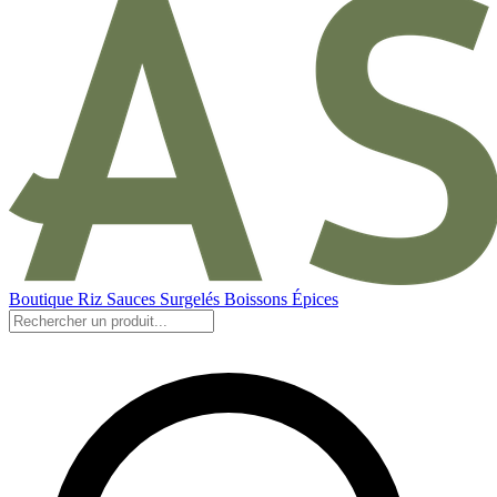
Boutique
Riz
Sauces
Surgelés
Boissons
Épices