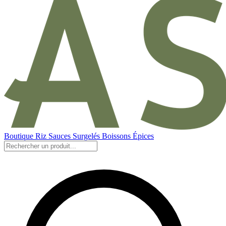
Boutique
Riz
Sauces
Surgelés
Boissons
Épices