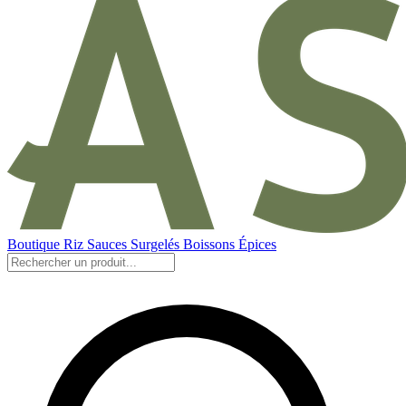
Boutique
Riz
Sauces
Surgelés
Boissons
Épices