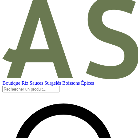
Boutique
Riz
Sauces
Surgelés
Boissons
Épices