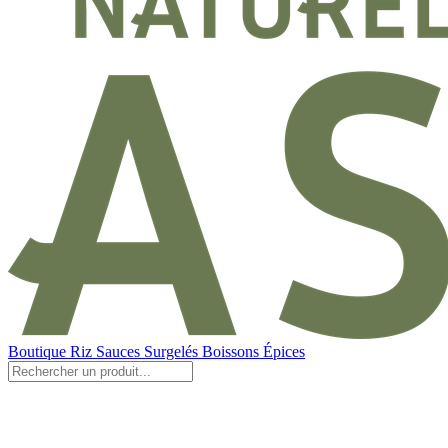
Boutique
Riz
Sauces
Surgelés
Boissons
Épices