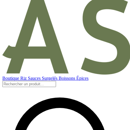
Boutique
Riz
Sauces
Surgelés
Boissons
Épices