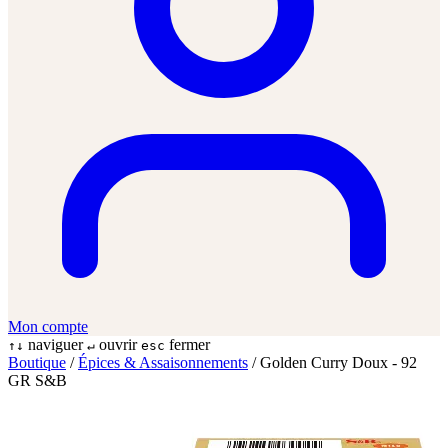
Mon compte
naviguer
ouvrir
fermer
↑↓
↵
esc
Boutique
/
Épices & Assaisonnements
/
Golden Curry Doux - 92
GR S&B