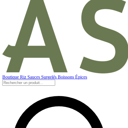
Boutique
Riz
Sauces
Surgelés
Boissons
Épices