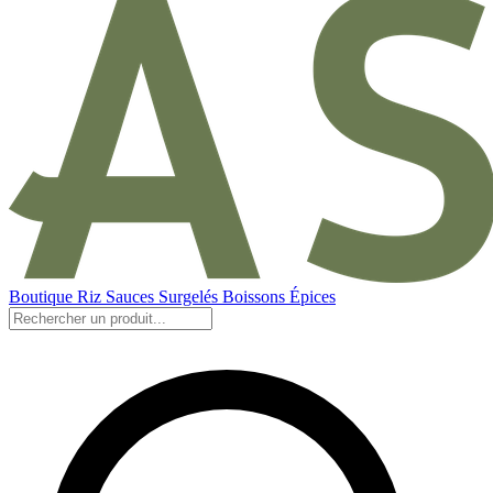
Boutique
Riz
Sauces
Surgelés
Boissons
Épices