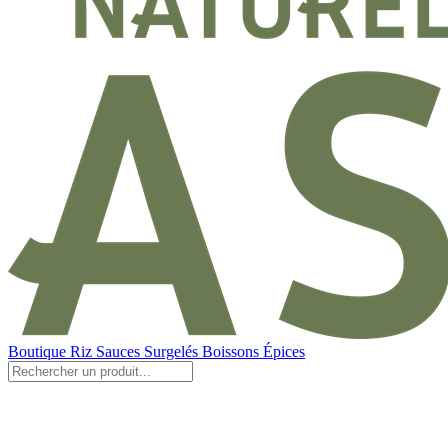
Boutique
Riz
Sauces
Surgelés
Boissons
Épices