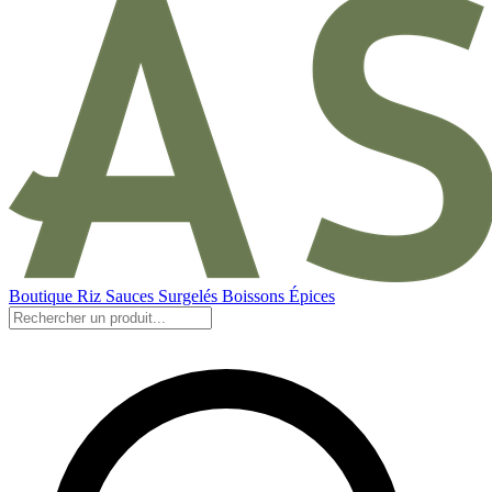
Boutique
Riz
Sauces
Surgelés
Boissons
Épices