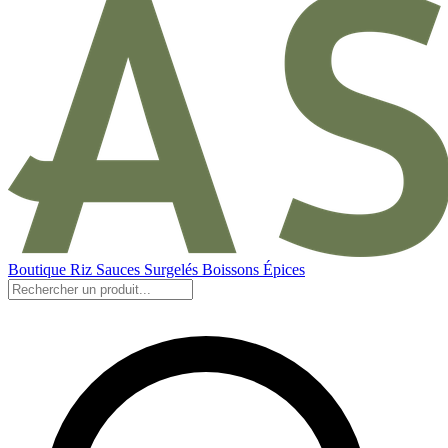
Boutique
Riz
Sauces
Surgelés
Boissons
Épices