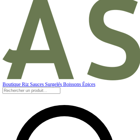
Boutique
Riz
Sauces
Surgelés
Boissons
Épices