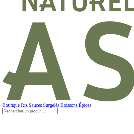
Boutique
Riz
Sauces
Surgelés
Boissons
Épices